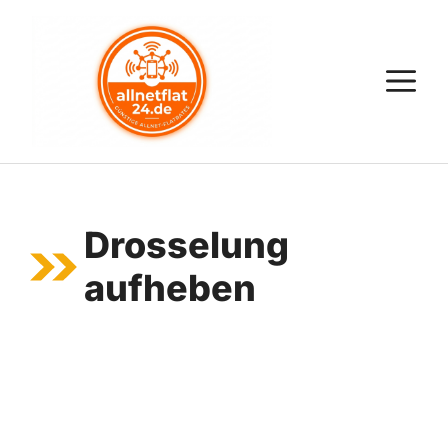
Zum
Inhalt
springen
M
Drosselung
aufheben