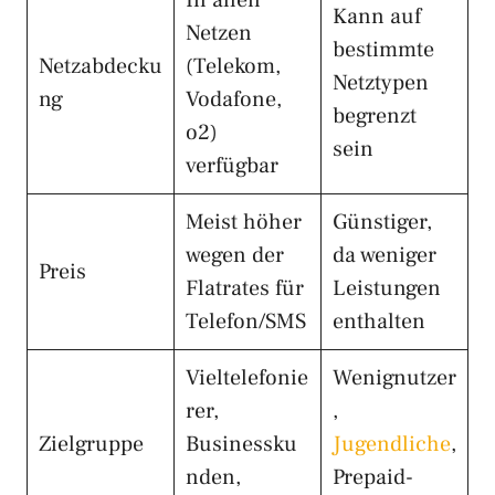
Kann auf
Netzen
bestimmte
Netzabdecku
(Telekom,
Netztypen
ng
Vodafone,
begrenzt
o2)
sein
verfügbar
Meist höher
Günstiger,
wegen der
da weniger
Preis
Flatrates für
Leistungen
Telefon/SMS
enthalten
Vieltelefonie
Wenignutzer
rer,
,
Zielgruppe
Businessku
Jugendliche
,
nden,
Prepaid-