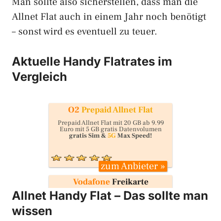
Man sollte also sicherstellen, dass man die
Allnet Flat auch in einem Jahr noch benötigt
– sonst wird es eventuell zu teuer.
Aktuelle Handy Flatrates im
Vergleich
O2
Prepaid Allnet Flat
Prepaid Allnet Flat mit 20 GB ab 9.99
Euro mit 5 GB gratis Datenvolumen
gratis Sim &
5G
Max Speed!
zum Anbieter »
Vodafone
Freikarte
Allnet Handy Flat – Das sollte man
25 GB Prepaid Flat
mit 10€ RNM Bonus
nur noch 9,99 Euro pro Monat! Mit eSIM
und 5G!
wissen