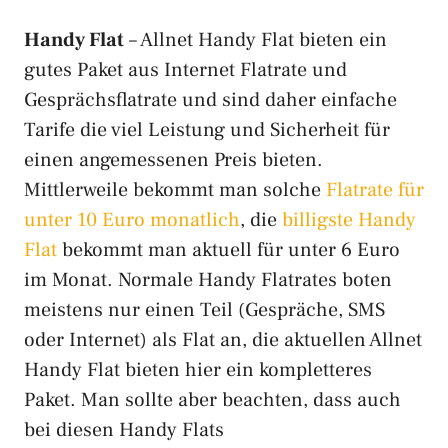
zum Anbieter »
Handy Flat
– Allnet Handy Flat bieten ein
Simon
Mobile Deal
gutes Paket aus Internet Flatrate und
70 GB Allnet Flat
mit 5G und ohne lange
Gesprächsflatrate und sind daher einfache
Laufzeit dauerhaft für nur 9,99 Euro
monatlich buchen! Auch mit eSIM.
Tarife die viel Leistung und Sicherheit für
einen angemessenen Preis bieten.
zum Anbieter »
Mittlerweile bekommt man solche
Flatrate für
Blau
Allnet 20GB
unter 10 Euro monatlich
, die
billigste Handy
Preissturz bei Blau: die
20 GB 5G Allnet
Flat
bekommt man aktuell für unter 6 Euro
Flat
mit kostenlosen Gesprächen und
SMS
nur noch 6.99 Euro
im Monat! Mit
im Monat. Normale Handy Flatrates boten
5G.
meistens nur einen Teil (Gespräche, SMS
zum Anbieter »
oder Internet) als Flat an, die aktuellen Allnet
Handy Flat bieten hier ein kompletteres
Paket. Man sollte aber beachten, dass auch
bei diesen Handy Flats