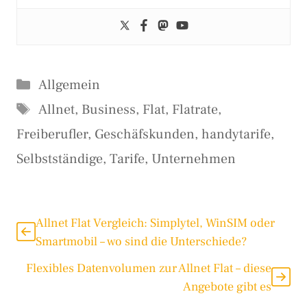
Kategorien
Allgemein
Schlagwörter
Allnet
,
Business
,
Flat
,
Flatrate
,
Freiberufler
,
Geschäfskunden
,
handytarife
,
Selbstständige
,
Tarife
,
Unternehmen
Allnet Flat Vergleich: Simplytel, WinSIM oder
Smartmobil – wo sind die Unterschiede?
Flexibles Datenvolumen zur Allnet Flat – diese
Angebote gibt es