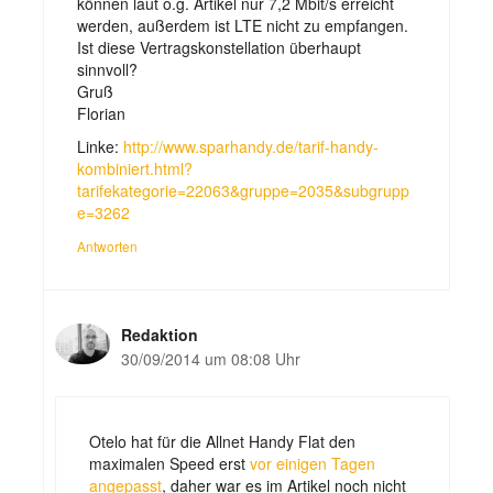
können laut o.g. Artikel nur 7,2 Mbit/s erreicht
werden, außerdem ist LTE nicht zu empfangen.
Ist diese Vertragskonstellation überhaupt
sinnvoll?
Gruß
Florian
Linke:
http://www.sparhandy.de/tarif-handy-
kombiniert.html?
tarifekategorie=22063&gruppe=2035&subgrupp
e=3262
Antworten
Redaktion
30/09/2014 um 08:08 Uhr
Otelo hat für die Allnet Handy Flat den
maximalen Speed erst
vor einigen Tagen
angepasst
, daher war es im Artikel noch nicht