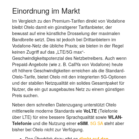
Einordnung im Markt
Im Vergleich zu den Premium-Tarifen direkt von Vodafone
bleibt Otelo damit ein günstigerer Tarifanbieter, der
bewusst auf eine künstliche Drosselung der maximalen
Bandbreite setzt. Dies ist jedoch bei Drittanbietern im
Vodafone-Netz die übliche Praxis; sie bieten in der Regel
keinen Zugriff auf das „LTE/5G max“-
Geschwindigkeitspotenzial des Netzbetreibers. Auch wenn
Prepaid-Angebote (wie z. B. CallYa von Vodafone) heute
oft höhere Geschwindigkeiten erreichen als die Standard-
Otelo-Tarife, bietet Otelo mit den integrierten 5G-Optionen
und der stabilen Netzqualität ein solides Gesamtpaket für
Nutzer, die ein gut ausgebautes Netz zu einem günstigen
Preis suchen.
Neben dem schnellen Datenzugang unterstützt Otelo
mittlerweile moderne Standards wie
VoLTE
(Telefonie
über LTE) für eine bessere Sprachqualität sowie
WLAN-
Telefonie
und die Nutzung einer
eSIM
.
5G SA
steht aber
bisher bei Otelo nicht zur Verfügung.
Den Überblick dazu gibt es
direkt auf den