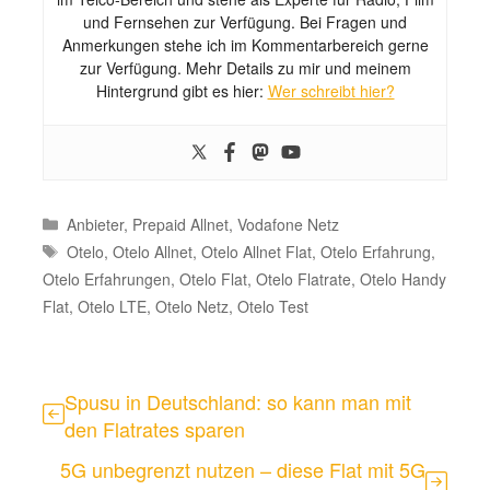
und Fernsehen zur Verfügung. Bei Fragen und
Anmerkungen stehe ich im Kommentarbereich gerne
zur Verfügung. Mehr Details zu mir und meinem
Hintergrund gibt es hier:
Wer schreibt hier?
Kategorien
Anbieter
,
Prepaid Allnet
,
Vodafone Netz
Schlagwörter
Otelo
,
Otelo Allnet
,
Otelo Allnet Flat
,
Otelo Erfahrung
,
Otelo Erfahrungen
,
Otelo Flat
,
Otelo Flatrate
,
Otelo Handy
Flat
,
Otelo LTE
,
Otelo Netz
,
Otelo Test
Spusu in Deutschland: so kann man mit
den Flatrates sparen
5G unbegrenzt nutzen – diese Flat mit 5G