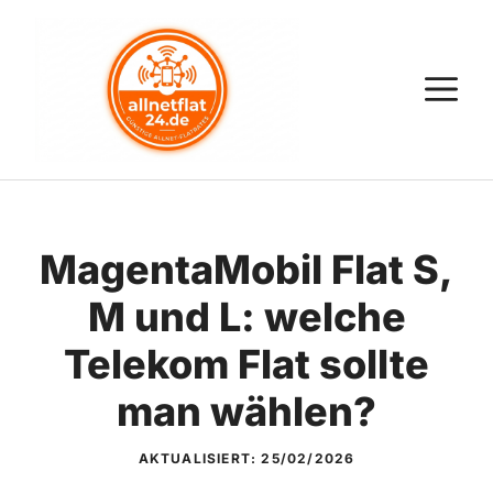
Zum
Inhalt
springen
M
MagentaMobil Flat S,
M und L: welche
Telekom Flat sollte
man wählen?
AKTUALISIERT:
25/02/2026