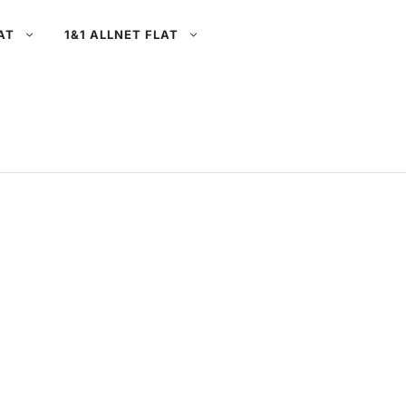
AT
1&1 ALLNET FLAT