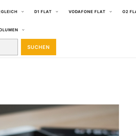
RGLEICH
D1 FLAT
VODAFONE FLAT
O2 FL
VOLUMEN
SUCHEN