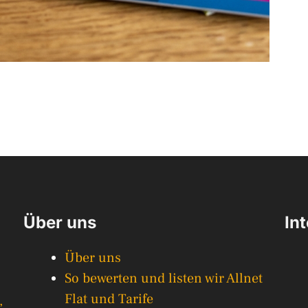
Über uns
In
Über uns
So bewerten und listen wir Allnet
Flat und Tarife
,