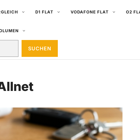
RGLEICH
D1 FLAT
VODAFONE FLAT
O2 FL
VOLUMEN
SUCHEN
llnet