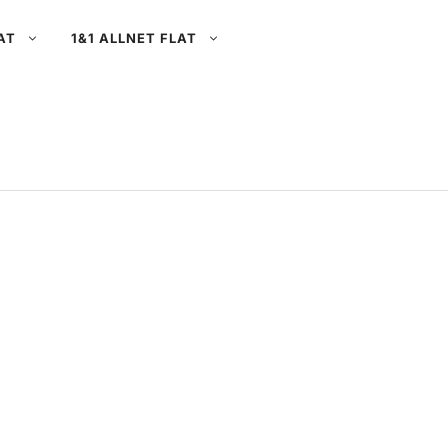
AT
1&1 ALLNET FLAT