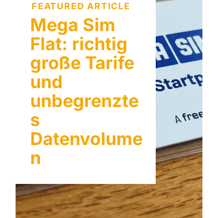
FEATURED ARTICLE
Mega Sim
Flat: richtig
große Tarife
und
unbegrenzte
s
Datenvolume
n