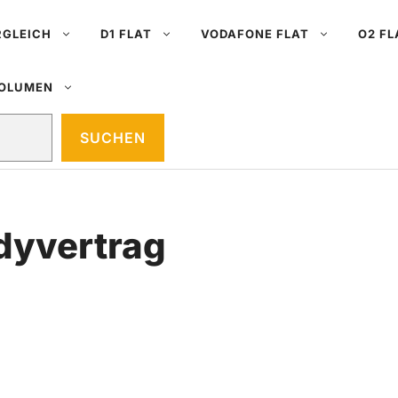
RGLEICH
D1 FLAT
VODAFONE FLAT
O2 FL
VOLUMEN
SUCHEN
dyvertrag