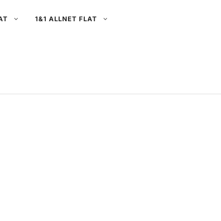
AT
1&1 ALLNET FLAT