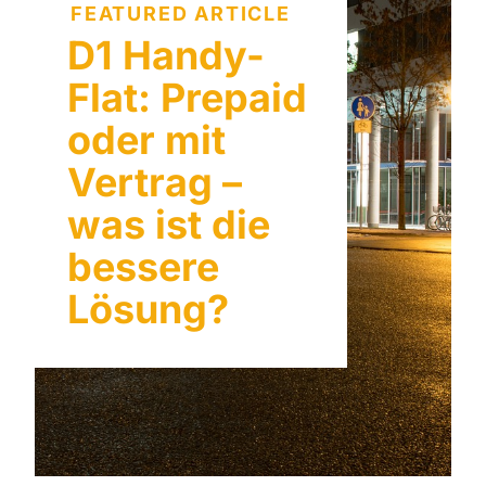
FEATURED ARTICLE
D1 Handy-
Flat: Prepaid
oder mit
Vertrag –
was ist die
bessere
Lösung?