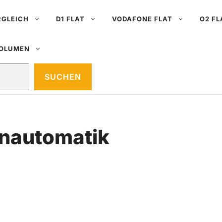
RGLEICH
D1 FLAT
VODAFONE FLAT
O2 FL
VOLUMEN
SUCHEN
enautomatik