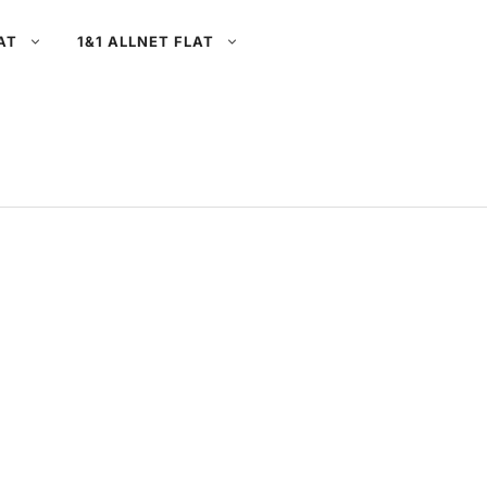
AT
1&1 ALLNET FLAT