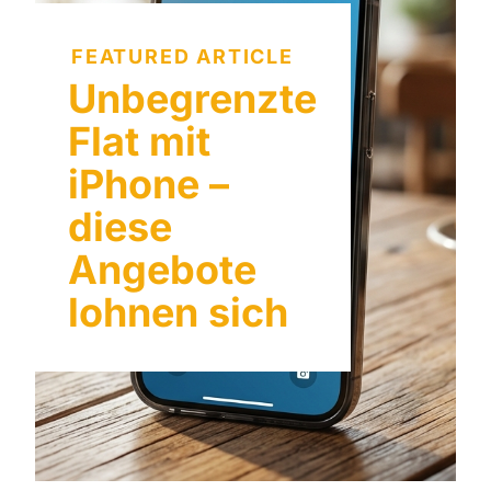
FEATURED ARTICLE
Unbegrenzte
Flat mit
iPhone –
diese
Angebote
lohnen sich