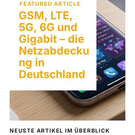
FEATURED ARTICLE
GSM, LTE,
5G, 6G und
Gigabit – die
Netzabdecku
ng in
Deutschland
NEUSTE ARTIKEL IM ÜBERBLICK