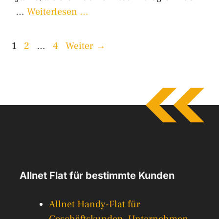
…
Weiterlesen …
Seite
Seite
Seite
1
2
…
4
Weiter
→
Allnet Flat für bestimmte Kunden
Allnet Handy-Flat für