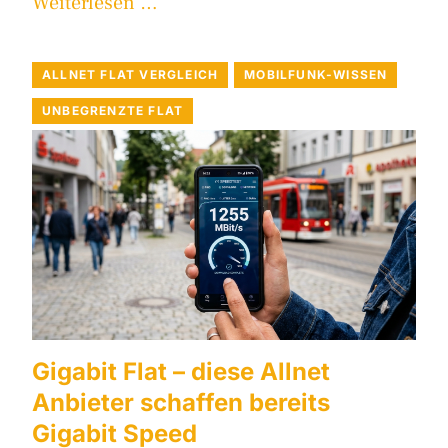
Weiterlesen …
ALLNET FLAT VERGLEICH
MOBILFUNK-WISSEN
UNBEGRENZTE FLAT
Gigabit Flat – diese Allnet
Anbieter schaffen bereits
Gigabit Speed