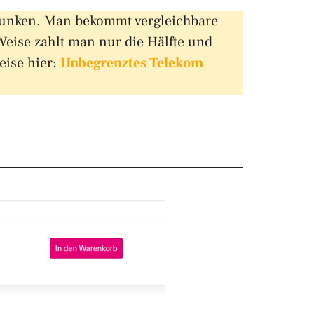
gesunken. Man bekommt vergleichbare
 Weise zahlt man nur die Hälfte und
eise hier:
Unbegrenztes Telekom