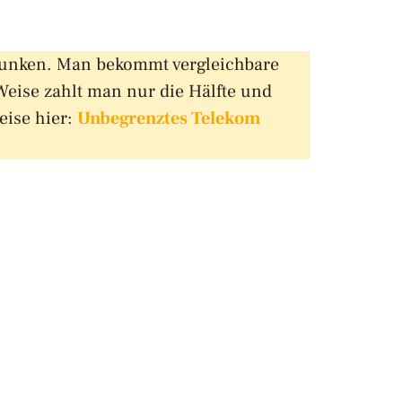
gesunken. Man bekommt vergleichbare
 Weise zahlt man nur die Hälfte und
eise hier:
Unbegrenztes Telekom