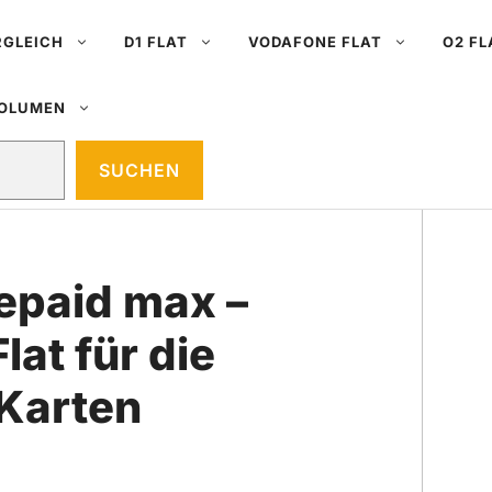
RGLEICH
D1 FLAT
VODAFONE FLAT
O2 FL
VOLUMEN
SUCHEN
epaid max –
lat für die
Karten