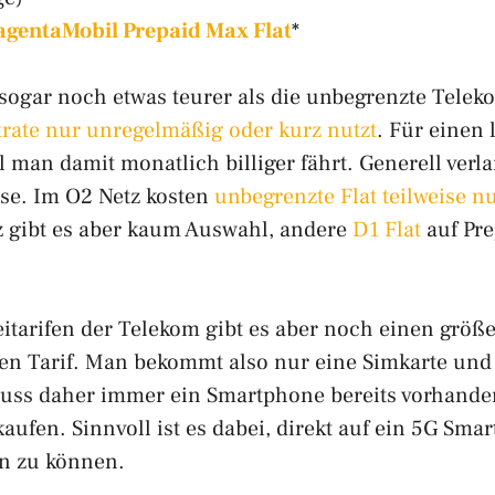
MagentaMobil Prepaid Max Flat
*
t sogar noch etwas teurer als die unbegrenzte Tele
trate nur unregelmäßig oder kurz nutzt
. Für einen 
il man damit monatlich billiger fährt. Generell verl
ise. Im O2 Netz kosten
unbegrenzte Flat teilweise n
z gibt es aber kaum Auswahl, andere
D1 Flat
auf Pre
itarifen der Telekom gibt es aber noch einen grö
einen Tarif. Man bekommt also nur eine Simkarte u
 muss daher immer ein Smartphone bereits vorhand
kaufen. Sinnvoll ist es dabei, direkt auf ein 5G S
en zu können.